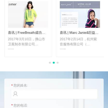
战略
喜讯 | FreeBreath成功上线巨益JE-OMS全渠道中台
喜讯 | Marc Janie&巨益牵手，童装行业再破一城
2017年3月10日，佛山市
2017年2月14日，杭州紫
卫冕制衣有限公司...
音服饰有限公司（...
您的姓名:
*
您的电话:
*